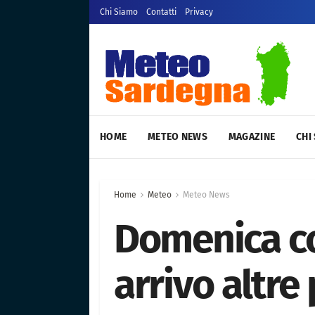
Chi Siamo
Contatti
Privacy
HOME
METEO NEWS
MAGAZINE
CHI
Home
Meteo
Meteo News
Domenica co
arrivo altre