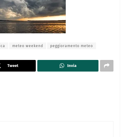
ica
meteo weekend
peggioramento meteo
Tweet
Invia