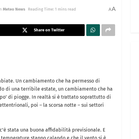
A
n
Meteo News
Reading Time: 1 mins read
A
Share on Twitter
mbiate. Un cambiamento che ha permesso di
aldo di una terribile estate, un cambiamento che ha
o’ di piogge. In realtà si è trattato soprattutto di
ttentrionali, poi – la scorsa notte – sui settori
c’è stata una buona affidabilità previsionale. E
le temperature stanno calando e che il vento si è