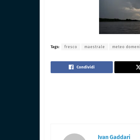
Tags:
fresco
maestrale
meteo domen
Condividi
Ivan Gaddari