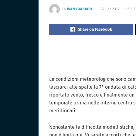
DI
IVAN GADDARI
02 Set 2017 - 11:53
i
Share on Facebook
Le condizioni meteorologiche sono ca
lasciarci alle spalle la 7° ondata di c
riportato vento, fresco e finalmente un p
temporali: prima nelle interne centro se
meridionali.
Nonostante le difficoltà modellistiche, 
non è finita qui. Vi sarete accorti che 