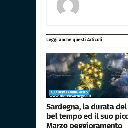
Leggi anche questi
Articoli
ALLA PRIMA PAGINA METEO
Sardegna, la durata del
bel tempo ed il suo picc
Marzo peggioramento