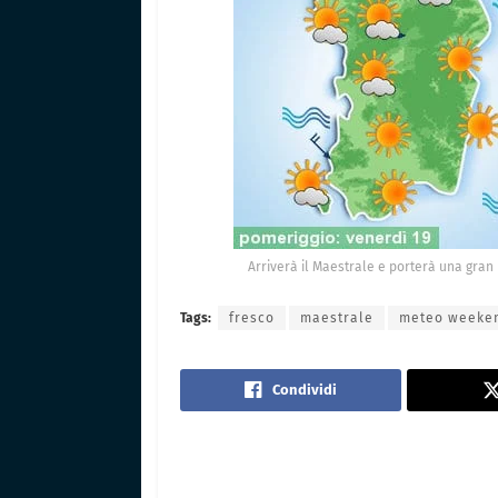
Arriverà il Maestrale e porterà una gran
Tags:
fresco
maestrale
meteo weeke
Condividi