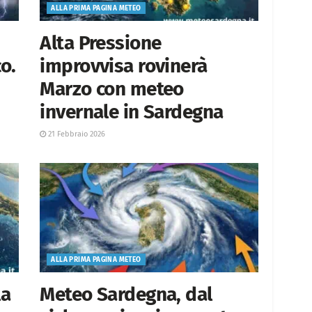
ALLA PRIMA PAGINA METEO
Alta Pressione
o.
improvvisa rovinerà
Marzo con meteo
invernale in Sardegna
21 Febbraio 2026
ALLA PRIMA PAGINA METEO
la
Meteo Sardegna, dal