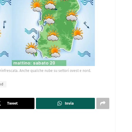
 rinfrescata. Anche qualche nube su settori ovest e nord.
nd
Tweet
Invia