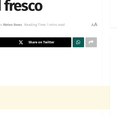
 fresco
A
in
Meteo News
Reading Time: 1 mins read
A
Share on Twitter