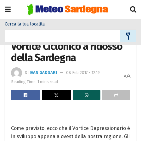
Cerca la tua località
Home
Meteo
Meteo News
Vortice Ciclonico a ridosso
della Sardegna
DI
IVAN GADDARI
08 Feb 2017 - 12:19
A
A
Reading Time: 1 mins read
Come previsto, ecco che il Vortice Depressionario è
in sviluppo appena a ovest della nostra regione. Gli