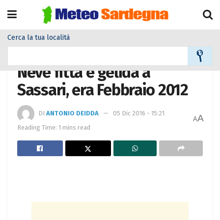
Cerca la tua località
Home
Meteo
Meteo News
Neve fitta e gelida a
Sassari, era Febbraio 2012
DI
ANTONIO DEIDDA
05 Dic 2016 - 15:21
A
A
Reading Time: 1 mins read