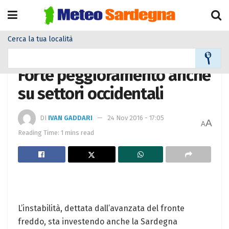
Cerca la tua località
Home
Meteo
Meteo News
Forte peggioramento anche
su settori occidentali
DI
IVAN GADDARI
24 Nov 2016 - 17:05
A
A
Reading Time: 1 mins read
L’instabilità, dettata dall’avanzata del fronte
freddo, sta investendo anche la Sardegna