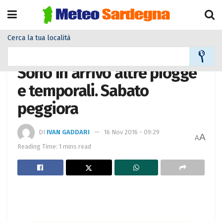
Cerca la tua località
Home
Meteo
Meteo News
Sono in arrivo altre piogge
e temporali. Sabato
peggiora
DI
IVAN GADDARI
16 Nov 2016 - 09:29
A
A
Reading Time: 1 mins read