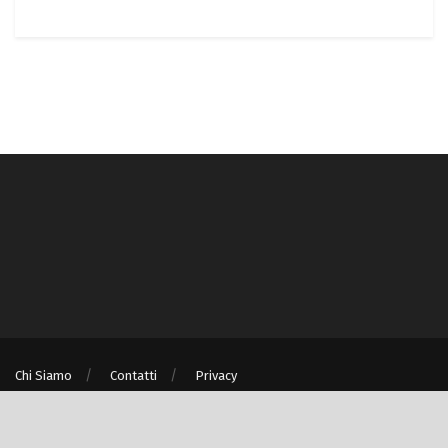
Chi Siamo
Contatti
Privacy
® © Turismo e Ambiente S.r.l. unipersonale P.IVA/C.F. 08875060967 - Milano
(MI)