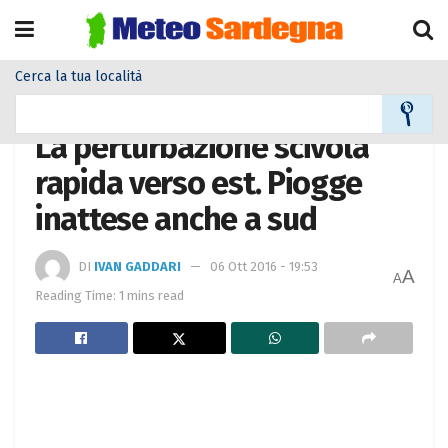
Cerca la tua località
Home
Meteo
Meteo News
La perturbazione scivola
rapida verso est. Piogge
inattese anche a sud
DI
IVAN GADDARI
06 Ott 2016 - 19:53
A
A
Reading Time: 1 mins read