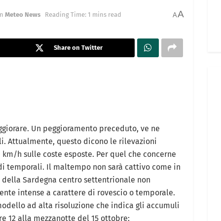
A
in
Meteo News
Reading Time: 1 mins read
A
Share on Twitter
eggiorare. Un peggioramento preceduto, ve ne
li. Attualmente, questo dicono le rilevazioni
0 km/h sulle coste esposte. Per quel che concerne
 di temporali. Il maltempo non sarà cattivo come in
ee della Sardegna centro settentrionale non
nte intense a carattere di rovescio o temporale.
odello ad alta risoluzione che indica gli accumuli
re 12 alla mezzanotte del 15 ottobre: