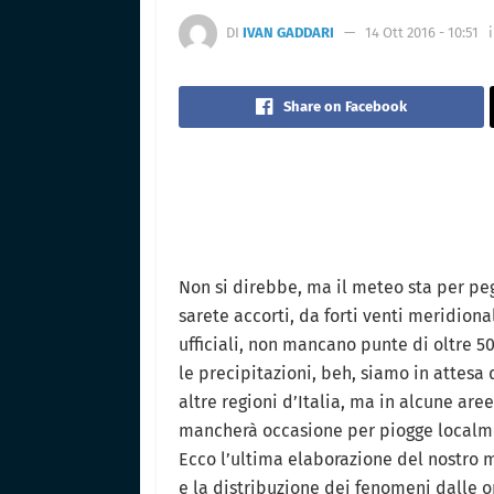
DI
IVAN GADDARI
14 Ott 2016 - 10:51
Share on Facebook
Non si direbbe, ma il meteo sta per p
sarete accorti, da forti venti meridiona
ufficiali, non mancano punte di oltre 5
le precipitazioni, beh, siamo in attesa
altre regioni d’Italia, ma in alcune ar
mancherà occasione per piogge localme
Ecco l’ultima elaborazione del nostro m
e la distribuzione dei fenomeni dalle o