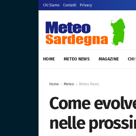
Chi Siamo
Contatti
Privacy
HOME
METEO NEWS
MAGAZINE
CHI
Home
Meteo
Meteo News
Come evolve
nelle pross