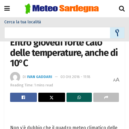
Cerca la tua località
Home
Meteo
Meteo News
Entro giovedì forte calo
delle temperature, anche di
10°C
DI
IVAN GADDARI
03 Ott 2016 - 11:18
A
A
Reading Time: 1 mins read
Non v’è dubbio che il quadro meteo climatico delle