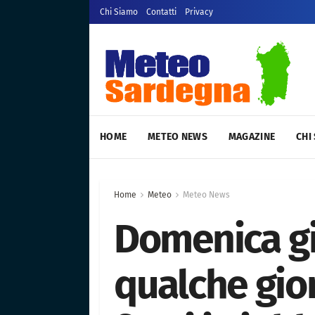
Chi Siamo
Contatti
Privacy
HOME
METEO NEWS
MAGAZINE
CHI
Home
Meteo
Meteo News
Domenica gi
qualche gior