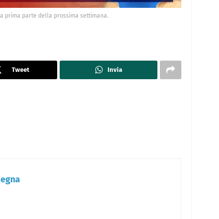
la prima parte della prossima settimana.
Tweet
Invia
degna