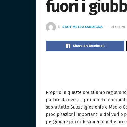
fuori i giubb
DI
STAFF METEO SARDEGNA
01 Ott 201
Share on Facebook
Proprio in queste ore stiamo registran
partire da ovest. I primi forti tempora
soprattutto Sulcis Iglesiente e Medio
precipitazioni importanti e dei veri e p
peggiorare più diffusamente nelle pro