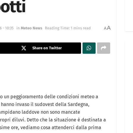
otti
A
6 - 10:35
in
Meteo News
Reading Time: 1 mins read
A
Share on Twitter
do un peggioramento delle condizioni meteo a
li hanno invaso il sudovest della Sardegna,
 Campidano laddove non sono mancate
ropri diluvi. Detto che la situazione è destinata a
ssime ore, vediamo cosa attenderci dalla prima