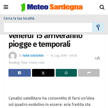
Cerca la tua località
Home
Meteo
Meteo News
Venerdì 15 arriveranno
piogge e temporali
DI
IVAN GADDARI
14 Lug 2016 - 09:55
A
A
Reading Time: 1 mins read
L’analisi satellitare ha consentito di farsi un’idea
sul quadro evolutivo in essere: aria fredda sta