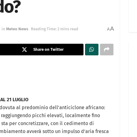
do?
A
in
Meteo News
Reading Time: 2 mins read
A
Share on Twitter
AL 21 LUGLIO
dovuta al predominio dell’anticiclone africano:
raggiungendo picchi elevati, localmente fino
 sta per concretizzare, con il cedimento di
cambiamento avverà sotto un impulso d’aria fresca