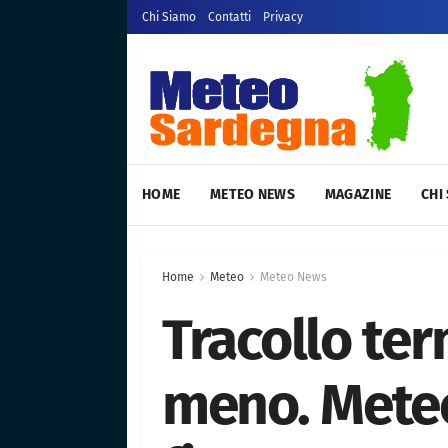
Chi Siamo
Contatti
Privacy
HOME
METEO NEWS
MAGAZINE
CHI
Home
Meteo
Meteo News
Tracollo ter
meno. Meteo