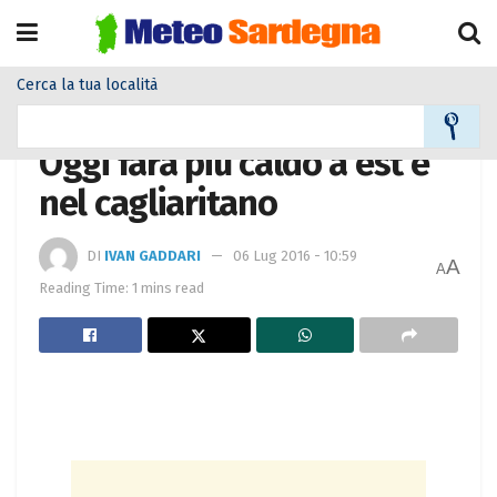
Cerca la tua località
Home
Meteo
Meteo News
Oggi farà più caldo a est e
nel cagliaritano
DI
IVAN GADDARI
06 Lug 2016 - 10:59
A
A
Reading Time: 1 mins read