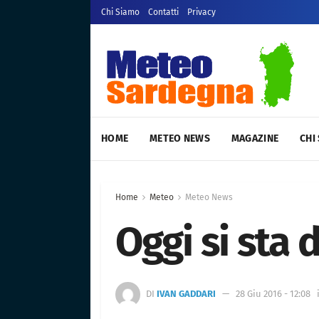
Chi Siamo
Contatti
Privacy
HOME
METEO NEWS
MAGAZINE
CHI
Home
Meteo
Meteo News
Oggi si sta
DI
IVAN GADDARI
28 Giu 2016 - 12:08