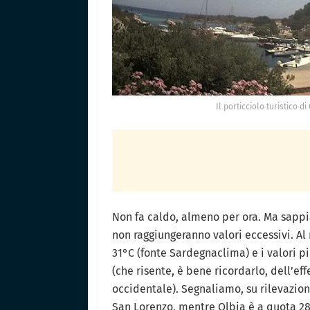
Il porticciolo turistico 
Non fa caldo, almeno per ora. Ma sapp
non raggiungeranno valori eccessivi. Al
31°C (fonte Sardegnaclima) e i valori pi
(che risente, è bene ricordarlo, dell’ef
occidentale). Segnaliamo, su rilevazion
San Lorenzo, mentre Olbia è a quota 28