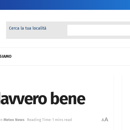
Cerca la tua località
 SIAMO
 davvero bene
A
in
Meteo News
Reading Time: 1 mins read
A