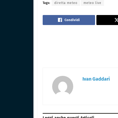
Tags:
diretta meteo
meteo live
Condividi
Ivan Gaddari
Leggi anche questi
Articoli