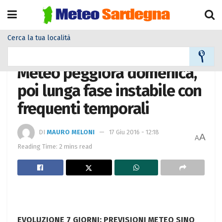
Cerca la tua località
Home
Meteo
Meteo News
Meteo peggiora domenica,
poi lunga fase instabile con
frequenti temporali
DI
MAURO MELONI
17 Giu 2016 - 12:18
A
A
Reading Time: 2 mins read
EVOLUZIONE 7 GIORNI: PREVISIONI METEO SINO