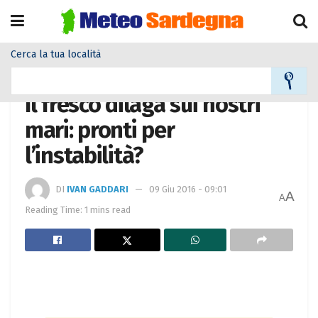
Cerca la tua località
Home
Meteo
Meteo News
Il fresco dilaga sui nostri
mari: pronti per
l’instabilità?
DI
IVAN GADDARI
09 Giu 2016 - 09:01
A
A
Reading Time: 1 mins read