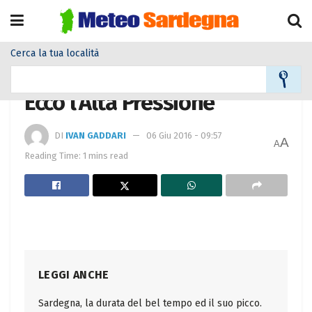
Cerca la tua località
Home
Meteo
Meteo News
Ecco l’Alta Pressione
DI
IVAN GADDARI
06 Giu 2016 - 09:57
A
A
Reading Time: 1 mins read
LEGGI ANCHE
Sardegna, la durata del bel tempo ed il suo picco.