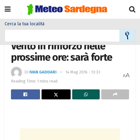
Cerca la tua località
Home
Meteo
Meteo News
Vento in rinforzo nelle
prossime ore: sarà forte
DI
IVAN GADDARI
14 Mag 2016 - 13:33
A
A
Reading Time: 1 mins read