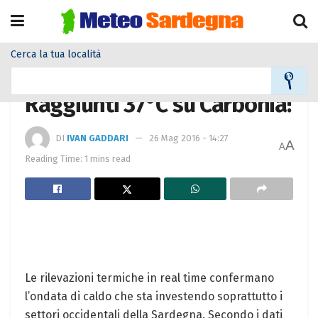
Cerca la tua località
Home
Meteo
Meteo News
Raggiunti 37°C su Carbonia!
DI
IVAN GADDARI
26 Mag 2016 - 14:27
A
A
Reading Time: 1 mins read
Le rilevazioni termiche in real time confermano
l’ondata di caldo che sta investendo soprattutto i
settori occidentali della Sardegna. Secondo i dati