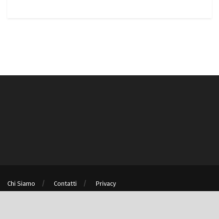
Chi Siamo
Contatti
Privacy
® © Turismo e Ambiente S.r.l. unipersonale P.IVA/C.F. 08875060967 - Milano
(MI)