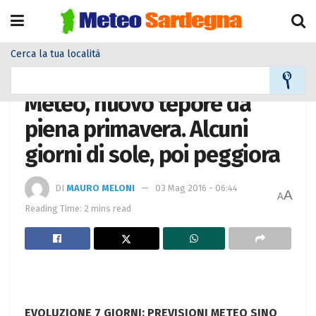
Cerca la tua località
Home
Meteo
Meteo News
Meteo, nuovo tepore da
piena primavera. Alcuni
giorni di sole, poi peggiora
DI
MAURO MELONI
03 Mag 2016 - 06:44
A
A
Reading Time: 2 mins read
EVOLUZIONE 7 GIORNI: PREVISIONI METEO SINO