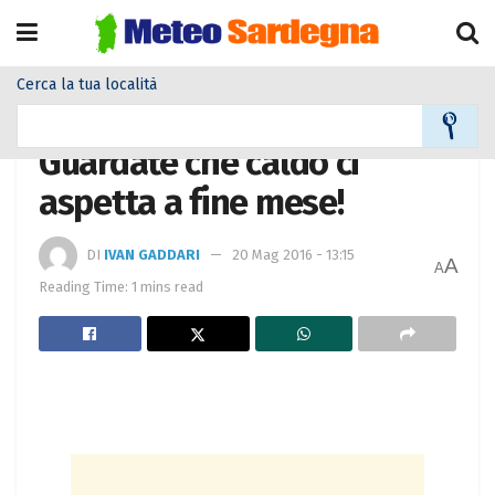
Cerca la tua località
Home
Meteo
Meteo News
Guardate che caldo ci
aspetta a fine mese!
DI
IVAN GADDARI
20 Mag 2016 - 13:15
A
A
Reading Time: 1 mins read