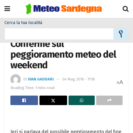
Cerca la tua località
Home
Meteo
Meteo News
Conferme sul
peggioramento meteo del
weekend
DI
IVAN GADDARI
04 Mag 2016 - 11:18
A
A
Reading Time: 1 mins read
Ieri si parlava del possibile peggioramento del fine