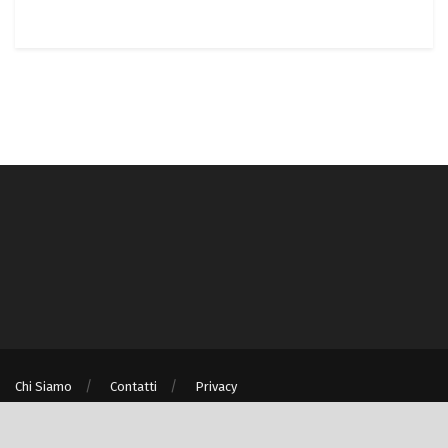
Chi Siamo
Contatti
Privacy
® © Turismo e Ambiente S.r.l. unipersonale P.IVA/C.F. 08875060967 - Milano
(MI)