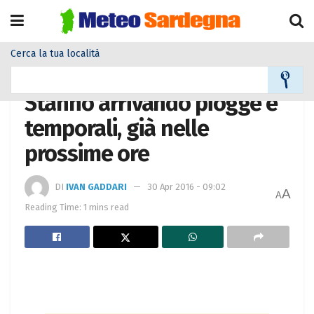
Cerca la tua località
Home
Meteo
Meteo News
Stanno arrivando piogge e
temporali, già nelle
prossime ore
DI
IVAN GADDARI
30 Apr 2016 - 09:02
A
A
Reading Time: 1 mins read