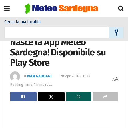
Cerca la tua località
Home
Meteo
Meteo News
Nasce la App Meteo
Sardegna! Disponibile su
Play Store
DI
IVAN GADDARI
28 Apr 2016 - 11:22
A
A
Reading Time: 1 mins read