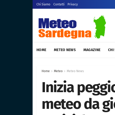
Chi Siamo
Contatti
Privacy
HOME
METEO NEWS
MAGAZINE
CHI
Home
Meteo
Meteo News
Inizia pegg
meteo da gi