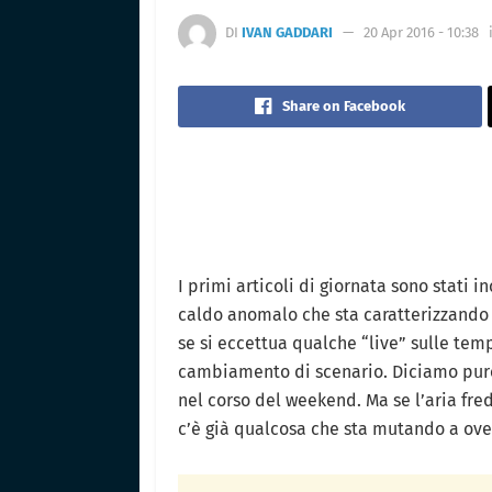
DI
IVAN GADDARI
20 Apr 2016 - 10:38
Share on Facebook
I primi articoli di giornata sono stati i
caldo anomalo che sta caratterizzando
se si eccettua qualche “live” sulle te
cambiamento di scenario. Diciamo pure 
nel corso del weekend. Ma se l’aria fr
c’è già qualcosa che sta mutando a ove