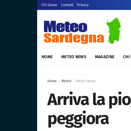
Chi Siamo
Contatti
Privacy
HOME
METEO NEWS
MAGAZINE
CHI
Home
Meteo
Meteo News
Arriva la pi
peggiora