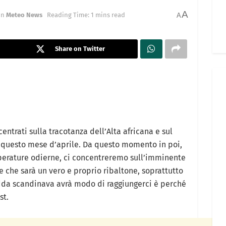
A
in
Meteo News
Reading Time: 1 mins read
A
Share on Twitter
ncentrati sulla tracotanza dell’Alta africana e sul
 questo mese d’aprile. Da questo momento in poi,
mperature odierne, ci concentreremo sull’imminente
che sarà un vero e proprio ribaltone, soprattutto
edda scandinava avrà modo di raggiungerci è perché
st.