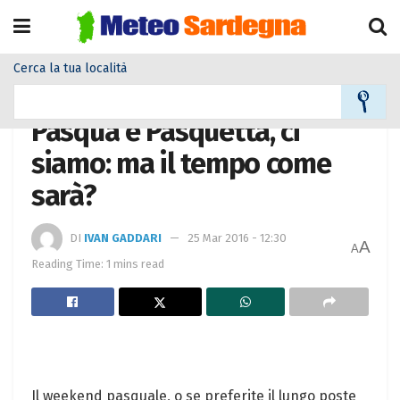
Cerca la tua località
Home
Meteo
Meteo News
Pasqua e Pasquetta, ci
siamo: ma il tempo come
sarà?
DI
IVAN GADDARI
25 Mar 2016 - 12:30
A
A
Reading Time: 1 mins read
Il weekend pasquale, o se preferite il lungo poste