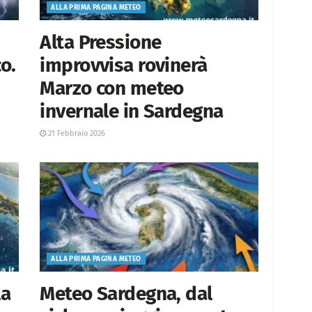
ALLA PRIMA PAGINA METEO
Alta Pressione
o.
improvvisa rovinerà
Marzo con meteo
invernale in Sardegna
21 Febbraio 2026
ALLA PRIMA PAGINA METEO
la
Meteo Sardegna, dal