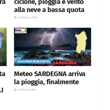
ra
ciclone, pioggia e vento
alla neve a bassa quota
14 Febbraio 2026
ALLA PRIMA PAGINA METEO
ta
Meteo SARDEGNA arriva
la pioggia, finalmente
LI
16 Ottobre 2024