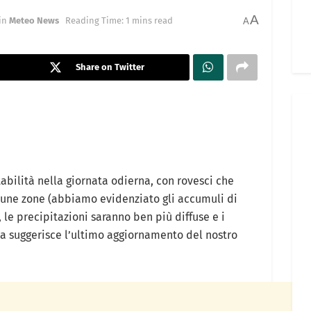
A
in
Meteo News
Reading Time: 1 mins read
A
Share on Twitter
abilità nella giornata odierna, con rovesci che
lcune zone (abbiamo evidenziato gli accumuli di
le precipitazioni saranno ben più diffuse e i
sa suggerisce l’ultimo aggiornamento del nostro