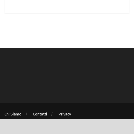
Chi Siamo
Contatti
Privacy
® © Turismo e Ambiente S.r.l. unipersonale P.IVA/C.F. 08875060967 - Milano
(MI)