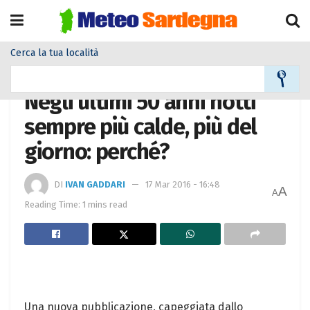
Cerca la tua località
Home
Meteo
Meteo News
Negli ultimi 50 anni notti
sempre più calde, più del
giorno: perché?
DI
IVAN GADDARI
17 Mar 2016 - 16:48
A
A
Reading Time: 1 mins read
Una nuova pubblicazione, capeggiata dallo