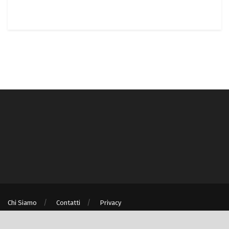
Chi Siamo
Contatti
Privacy
® © Turismo e Ambiente S.r.l. unipersonale P.IVA/C.F. 08875060967 - Milano