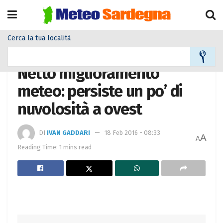
Cerca la tua località
Home
Meteo
Meteo News
Netto miglioramento
meteo: persiste un po’ di
nuvolosità a ovest
DI
IVAN GADDARI
18 Feb 2016 - 08:33
A
A
Reading Time: 1 mins read