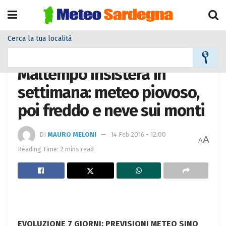
Cerca la tua località
Home
Meteo
Meteo News
Maltempo insisterà in
settimana: meteo piovoso,
poi freddo e neve sui monti
DI
MAURO MELONI
14 Feb 2016 - 12:00
A
A
Reading Time: 2 mins read
EVOLUZIONE 7 GIORNI: PREVISIONI METEO SINO