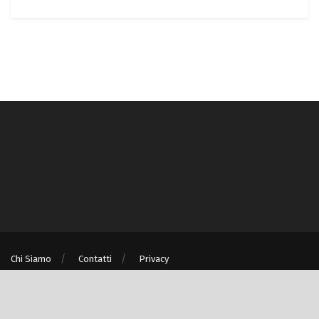
Chi Siamo
Contatti
Privacy
® © Turismo e Ambiente S.r.l. unipersonale P.IVA/C.F. 08875060967 - Milano
(MI)