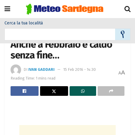
Cerca la tua località
Home
Meteo
Meteo News
Anche a Febbraio è caldo
senza fine…
DI
IVAN GADDARI
15 Feb 2016 - 14:30
A
A
Reading Time: 1 mins read