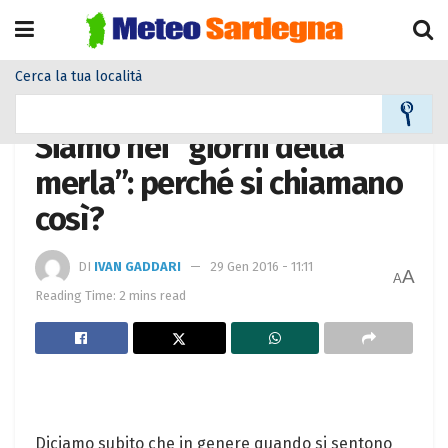
Cerca la tua località
Home
Meteo
Meteo News
Siamo nei “giorni della
merla”: perché si chiamano
così?
DI
IVAN GADDARI
29 Gen 2016 - 11:11
A
A
Reading Time: 2 mins read
Diciamo subito che in genere quando si sentono