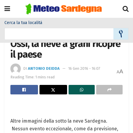
Cerca la tua località
Home
Meteo
Meteo News
Ossi, la neve a grani ricopre
il paese
DI
ANTONIO DEIDDA
16 Gen 2016 - 16:07
A
A
Reading Time: 1 mins read
Altre immagini della sotto la neve Sardegna.
Nessun evento eccezionale, come da previsione,