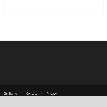
Chi Siamo
Contatti
Privacy
® © Turismo e Ambiente S.r.l. unipersonale P.IVA/C.F. 08875060967 - Milano
(MI)