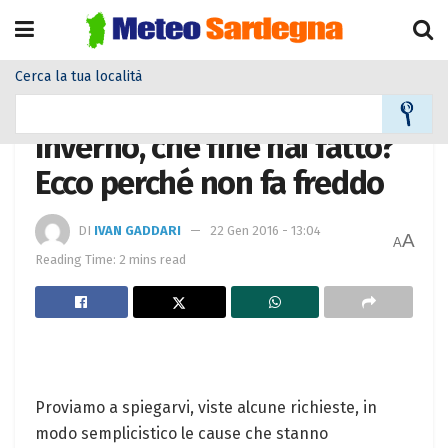
Cerca la tua località
Home
Meteo
Meteo News
Inverno, che fine hai fatto?
Ecco perché non fa freddo
DI
IVAN GADDARI
22 Gen 2016 - 13:04
A
A
Reading Time: 2 mins read
Proviamo a spiegarvi, viste alcune richieste, in
modo semplicistico le cause che stanno