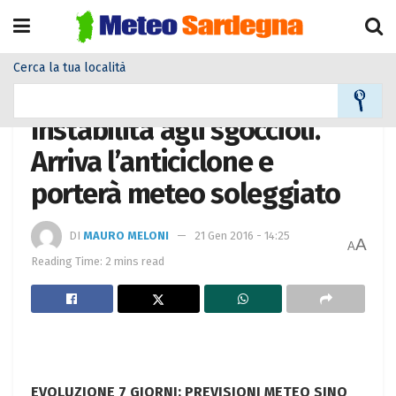
Cerca la tua località
Home
Meteo
Meteo News
Instabilità agli sgoccioli.
Arriva l’anticiclone e
porterà meteo soleggiato
DI
MAURO MELONI
21 Gen 2016 - 14:25
A
A
Reading Time: 2 mins read
EVOLUZIONE 7 GIORNI: PREVISIONI METEO SINO