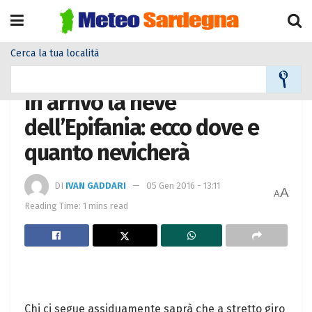
Cerca la tua località
Home
Meteo
Meteo News
In arrivo la neve
dell’Epifania: ecco dove e
quanto nevicherà
DI
IVAN GADDARI
05 Gen 2016 - 13:11
A
A
Reading Time: 1 mins read
Chi ci segue assiduamente saprà che a stretto giro