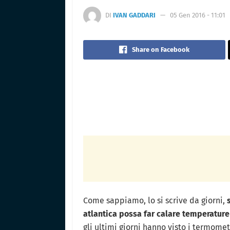
DI
IVAN GADDARI
05 Gen 2016 - 11:01
Share on Facebook
Come sappiamo, lo si scrive da giorni,
atlantica possa far calare temperatur
gli ultimi giorni hanno visto i termomet