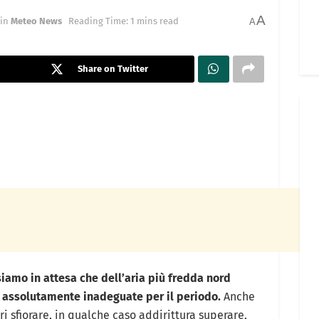
A
in
Meteo News
Reading Time: 1 mins read
A
Share on Twitter
siamo in attesa che dell’aria più fredda nord
e assolutamente inadeguate per il periodo.
Anche
ri sfiorare, in qualche caso addirittura superare,