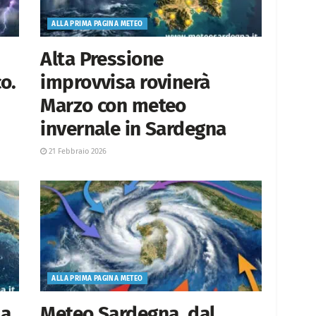
ALLA PRIMA PAGINA METEO
Alta Pressione
o.
improvvisa rovinerà
Marzo con meteo
invernale in Sardegna
21 Febbraio 2026
ALLA PRIMA PAGINA METEO
la
Meteo Sardegna, dal