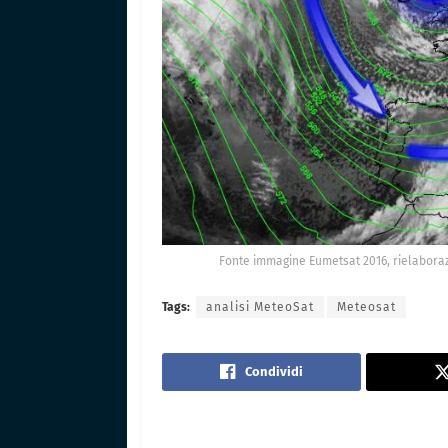
Fonte immagine Eumetsat 2016, rielaboraz
Tags:
analisi MeteoSat
Meteosat
Condividi