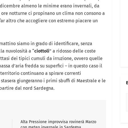
a dicembre almeno le minime erano invernali, da
 ore notturne ci propinano un clima non consono a
far altro che accogliere con estremo piacere un
.
mattino siamo in grado di identificare, senza
lla nuvolosità a “
ciottoli
” a ridosso delle coste
ttasi dei tipici cumuli da irruzione, ovvero quelle
assa d’aria fredda su superfici – in questo caso il
territorio continuano a spirare correnti
asera giungeranno i primi sbuffi di Maestrale e le
partire dal nord Sardegna.
Alta Pressione improvvisa rovinerà Marzo
con meteo invernale in Sardegna