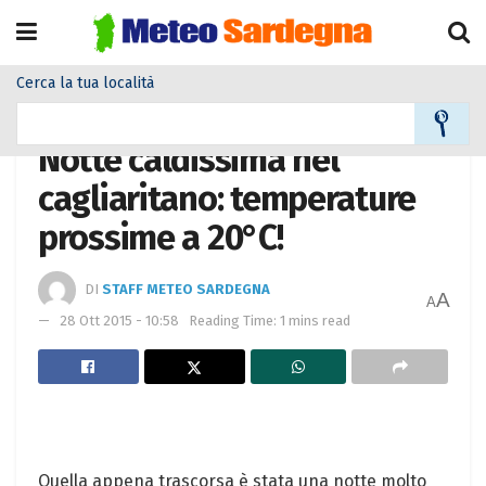
Cerca la tua località
Home
Meteo
Meteo News
Notte caldissima nel
cagliaritano: temperature
prossime a 20°C!
DI
STAFF METEO SARDEGNA
A
A
28 Ott 2015 - 10:58
Reading Time: 1 mins read
Quella appena trascorsa è stata una notte molto