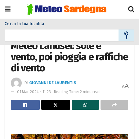
Cerca la tua località
Home
Meteo città
Meteo Lanusei: sole e
vento, poi pioggia e raffiche
di vento
DI
GIOVANNI DE LAURENTIS
A
A
01 Mar 2024 - 11:23
Reading Time: 2 mins read