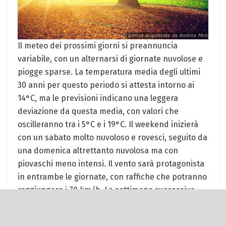
Il meteo dei prossimi giorni si preannuncia
variabile, con un alternarsi di giornate nuvolose e
piogge sparse. La temperatura media degli ultimi
30 anni per questo periodo si attesta intorno ai
14°C, ma le previsioni indicano una leggera
deviazione da questa media, con valori che
oscilleranno tra i 5°C e i 19°C. Il weekend inizierà
con un sabato molto nuvoloso e rovesci, seguito da
una domenica altrettanto nuvolosa ma con
piovaschi meno intensi. Il vento sarà protagonista
in entrambe le giornate, con raffiche che potranno
raggiungere i 70 km/h. La settimana successiva
vedrà un progressivo miglioramento del meteo,
con temperature in aumento e vento in