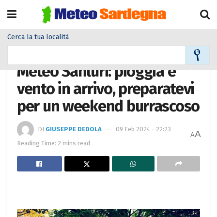
Cerca la tua località
Home
Meteo città
Meteo Sanluri: pioggia e
vento in arrivo, preparatevi
per un weekend burrascoso
DI
GIUSEPPE DEDOLA
09 Feb 2024 - 22:23
A
A
Reading Time: 2 mins read