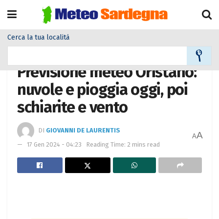
Cerca la tua località
Home
Meteo città
Previsione meteo Oristano:
nuvole e pioggia oggi, poi
schiarite e vento
DI
GIOVANNI DE LAURENTIS
A
A
17 Gen 2024 - 04:23
Reading Time: 2 mins read