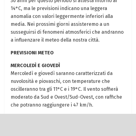
30 anni per questo periodo si attesta intorno ai
14°C, ma le previsioni indicano una leggera
anomalia con valori leggermente inferiori alla
media. Nei prossimi giorni assisteremo a un
susseguirsi di fenomeni atmosferici che andranno
a influenzare il meteo della nostra città.
PREVISIONI METEO
MERCOLEDÌ E GIOVEDÌ
Mercoledì e giovedì saranno caratterizzati da
nuvolosità e piovaschi, con temperature che
oscilleranno tra gli 11°C e i 19°C. Il vento soffierà
moderato da Sud e Ovest/Sud-Ovest, con raffiche
che potranno raggiungere i 47 km/h.
VENERDÌ E SABATO
Venerdì il cielo si presenterà poco nuvoloso,
mentre sabato tornerà la pioggia. Le temperature