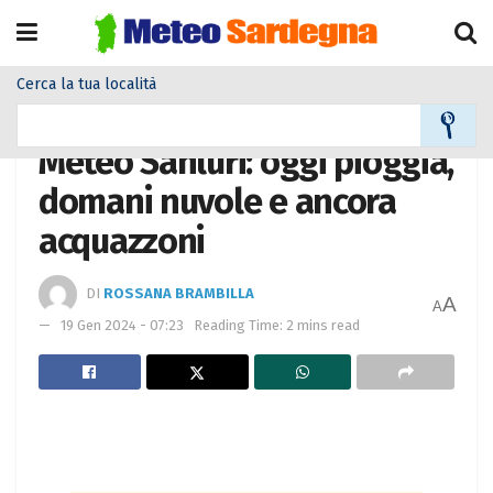
Cerca la tua località
Home
Meteo città
Meteo Sanluri: oggi pioggia,
domani nuvole e ancora
acquazzoni
DI
ROSSANA BRAMBILLA
A
A
19 Gen 2024 - 07:23
Reading Time: 2 mins read