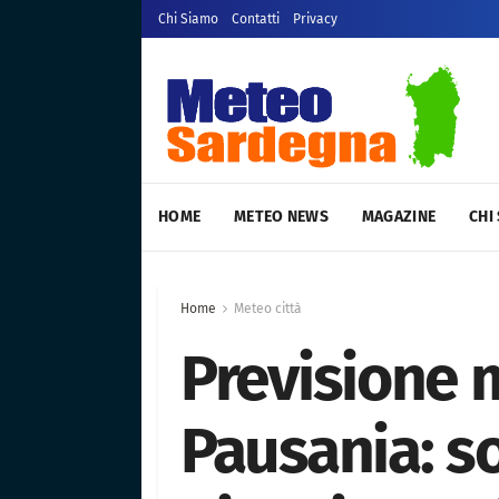
Chi Siamo
Contatti
Privacy
HOME
METEO NEWS
MAGAZINE
CHI
Home
Meteo città
Previsione
Pausania: so