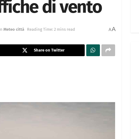
ffiche di vento
A
in
Meteo città
Reading Time: 2 mins read
A
Share on Twitter