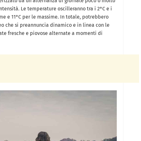
terizzato da un’alternanza di giornate poco o molto
ntensità. Le temperature oscilleranno tra i 2°C e i
me e 11°C per le massime. In totale, potrebbero
o che si preannuncia dinamico e in linea con le
nate fresche e piovose alternate a momenti di