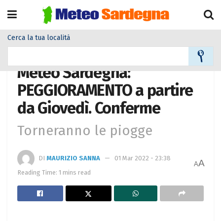
Cerca la tua località
Home
Alla Prima Pagina Meteo
Meteo Sardegna:
PEGGIORAMENTO a partire
da Giovedì. Conferme
Torneranno le piogge
DI
MAURIZIO SANNA
01 Mar 2022 - 23:38
A
A
Reading Time: 1 mins read